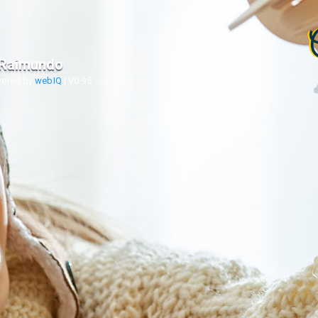
 Raimundo
wered by
webIQ
|
V0.95