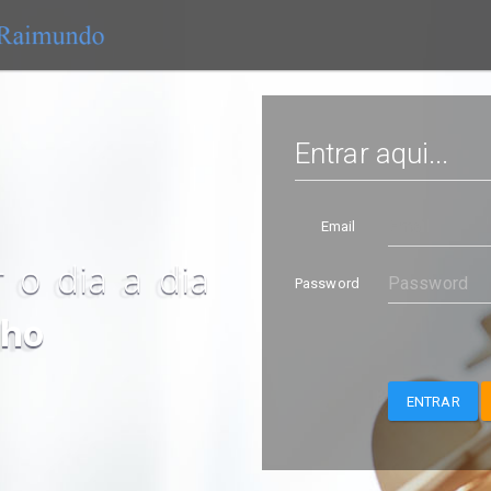
Entrar aqui...
Email
 o dia a dia
Password
lho